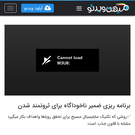
آپلود ویدیو
Toggle
vigation
Cannot load
M3U8:
برنامه ریزی ضمیر ناخوداگاه برای ثروتمند شدن
✅روشی که تکنیک سابلیمینال مسیج برای تحقق رویاها واهداف بکار میگیرد
مشابه با قانون جذب است.