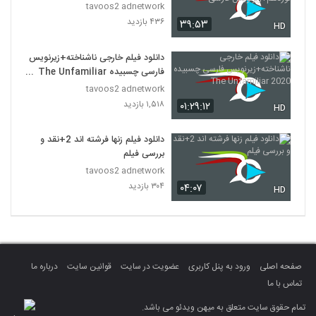
نوزدهم+زیرنویس فارسی
tavoos2 adnetwork
۴۳۶ بازدید
۳۹:۵۳
HD
دانلود فیلم خارجی ناشناخته+زیرنویس
فارسی چسبیده The Unfamiliar
2020
tavoos2 adnetwork
۱,۵۱۸ بازدید
۰۱:۲۹:۱۲
HD
دانلود فیلم زنها فرشته اند 2+نقد و
بررسی فیلم
tavoos2 adnetwork
۳۰۴ بازدید
۰۴:۰۷
HD
صفحه اصلی
ورود به پنل کاربری
عضویت در سایت
قوانین سایت
درباره ما
تماس با ما
تمام حقوق سایت متعلق به میهن ویدئو می باشد.