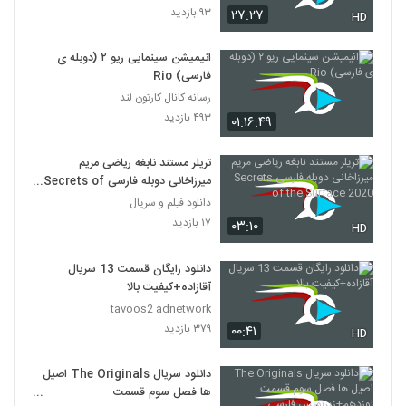
۹۳ بازدید
۲۷:۲۷
HD
انیمیشن‌ سینمایی ریو ۲ (دوبله ی
فارسی) Rio
رسانه کانال کارتون لند
۴۹۳ بازدید
۰۱:۱۶:۴۹
تریلر مستند نابغه ریاضی مریم
میرزاخانی دوبله فارسی Secrets of
the Surface 2020
دانلود فیلم و سریال
۱۷ بازدید
۰۳:۱۰
HD
دانلود رایگان قسمت 13 سریال
آقازاده+کیفیت بالا
tavoos2 adnetwork
۳۷۹ بازدید
۰۰:۴۱
HD
دانلود سریال The Originals اصیل
ها فصل سوم قسمت