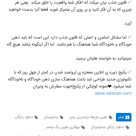
✅ قانون جذب بیان میکند که افکار شما واقعیت را خلق میکند. یعنی هر
چیزی که به آن فکر کنید و بر روی آن متمرکز شوید قطعا آنرا بدست خواهید
آورد.
✅ اما مشکل اساسی و اصلی که قانون جذب دارد این است که باید ذهن
خودآگاه و ناخودآگاه شما هماهنگ با هم باشند. اما اگر اینگونه نباشد هیچ گاه
نمیتوانید به خواسته هایتان برسید.
✅ پکیج دوره ی انلاین معجزه ی ثروتمند شدن در کمتر از چهل روز که با
تکنولوژی جدید طراحی شد باعث هماهنگ سازی ذهن خودآگاه و ناخودآگاه
شما میشود.❤️نمونه کوچکی از پکیج!جهت سفارش به ونیزان
www.vanizan.com
فیلم
تغییر باورها درکمترین زمان
سابلیمینال
دانلود رایگان
دانلود رایگان سابلیمینال
بیوکنزی تغییر رنگ چشم