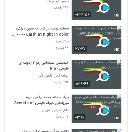
تصویر دنیای هنر
۲۶۴ بازدید
۰۱:۲۴:۵۶
HD
مستند زمین در شب به صورت رنگی
Earth at night in color قسمت
پنجم
حلال فیلم
۹۳ بازدید
۲۷:۲۷
HD
انیمیشن‌ سینمایی ریو ۲ (دوبله ی
فارسی) Rio
رسانه کانال کارتون لند
۴۹۲ بازدید
۰۱:۱۶:۴۹
تریلر مستند نابغه ریاضی مریم
میرزاخانی دوبله فارسی Secrets of
the Surface 2020
دانلود فیلم و سریال
۱۷ بازدید
۰۳:۱۰
HD
دانلود رایگان قسمت 13 سریال