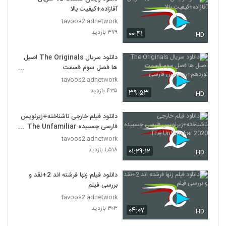
آقازاده+کیفیت بالا
tavoos2 adnetwork
۳۷۹ بازدید
۰۰:۴۱
HD
دانلود سریال The Originals اصیل
ها فصل سوم قسمت
نوزدهم+زیرنویس فارسی
tavoos2 adnetwork
۴۳۵ بازدید
۳۹:۵۳
HD
دانلود فیلم خارجی ناشناخته+زیرنویس
فارسی چسبیده The Unfamiliar
2020
tavoos2 adnetwork
۱,۵۱۸ بازدید
۰۱:۲۹:۱۲
HD
دانلود فیلم زنها فرشته اند 2+نقد و
بررسی فیلم
tavoos2 adnetwork
۳۰۳ بازدید
۰۴:۰۷
HD