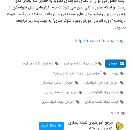
اینکه چطور می توان از فضای دو بعدی تصویر به فضای سه بعدی مدل
رسید. و اینکه بصورت کلی بیان می شود که نرم افزارهایی مثل فتواسکن از
چه روشی برای تولید مدل های سه بعدی و ابر نقاط استفاده می کنند. جهت
دریافت "دوره آنلاین آموزش پهپاد فتوگرامتری" به وبسایت زیر مراجعه
نمایید.
http://maan.ir/uavpackage
آموزشی
خرید پهپاد نقشه برداری
کوادکوپتر نقشه برداری
پهپاد
آموزش پرواز و پردازش تصاویر پهپاد
آموزش نرم افزار فتواسکن
آموزش آنلاین فتواسکن
قیمت پهپاد فتوگرامتری
خرید پهباد نقشه برداری
قیمت پهباد نقشه برداری
آموزش پهپاد فتوگرامتری
۷۳۷
مرجع آموزشهای نقشه برداری
دنبال کردن
۲۵ فروردین ۱۳۹۷