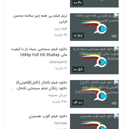
۰۰:۴۰
دانلود فیلم وروجک ها با لینک مستقیم و
کیفیت عالی
تریلر فیلم بی همه چیز ساخته محسن
19
۲,۰۳۵ بازدید
قرایی
فیلم ترین
فیلم ایرانی من کارگرم
۲۵ بازدید
۰۱:۵۸
HD
۲,۱۲۳ بازدید
20
دانلود فیلم سینمایی سیاه باز با کیفیت
عالی 1080p Full HD BluRay
دانلود فیلم سینمایی بیتابی بیتا
jahangardi
۱,۳۲۶ بازدید
21
۲۰ بازدید
۰۰:۵۶
دانلود فیلم اطراف آرامش با کیفیت عالی
دانلود فیلم تکخال (کامل)(قانونی)|
۴۶۳ بازدید
22
دانلود رایگان فیلم سینمایی تکخال-
(online)(HD)
سریال ممنوعه
۴۵۰ بازدید
دانلود فیلم بغض با کیفیت عالی
۰۴:۰۰
HD
۱,۵۰۱ بازدید
23
دانلود فیلم کلوپ همسران
filmtakk
دانلود فیلم قصه پریا به کارگردانی فریدون