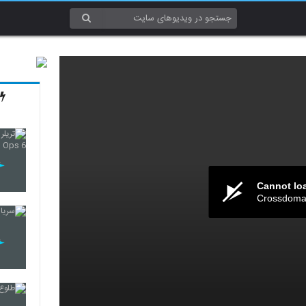
Cannot lo
Crossdomai