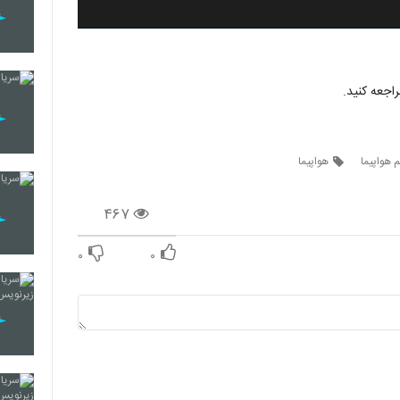
اجعه کنید.
م هواپیما
هواپیما
۴۶۷
۰
۰