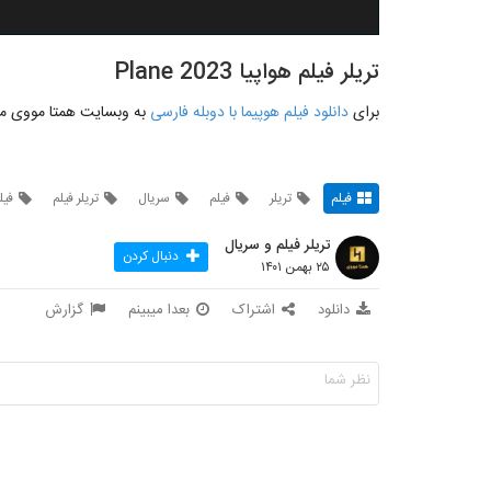
تریلر فیلم هواپیا Plane 2023
برای
دانلود فیلم هوپیما با دوبله فارسی
به وبسایت همتا مووی مر
فیلم
تریلر
فیلم
سریال
تریلر فیلم
فیل
تریلر فیلم و سریال
دنبال کردن
۲۵ بهمن ۱۴۰۱
دانلود
اشتراک
بعدا میبینم
گزارش