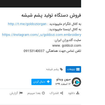
فروش دستگاه تولید پشم شیشه
به کانال تلگرام مابپیوندید :
http://t.me/goldoziorgan
به کانال اینستا مابپیوندید:
https://instagram.com/_u/goldozi.com.embroidery
سایت گلدوزان ایران:
www. goldozi.com
تلفن تماس جهت هماهنگی: 09153140037
تبلیغات
پشم شیشه
میهن ویدئو
دنبال کردن
۱۲ اسفند ۱۳۹۹
دانلود
اشتراک
بعدا میبینم
گزارش