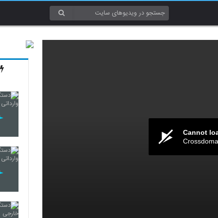
Cannot lo
Crossdomai