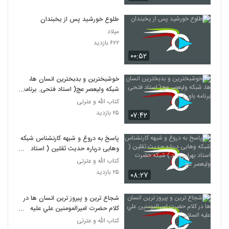
طلوع خورشید پس از یخبندان
میلاد
۶۲۲ بازدید
۰۰:۵۲
خوشبخترین و بدبخترین انسان ها،
شبکه ولیعصر عج( استاد فتحی. برنامه
باور )
کتاب الله و عترتی
۲۵ بازدید
۰۷:۴۲
پاسخ به دروغ و شبهه کارنشناس شبکه
وهابی درباره حدیث ثقلین ( استاد
بهرامی زاد ) شبکه حضرت ولیعصر عج
کتاب الله و عترتی
۲۵ بازدید
۰۸:۲۷
شجاع ترين و پيروز ترين انسان ها در
کلام حضرت اميرالمومنين علي عليه
السلام
کتاب الله و عترتی