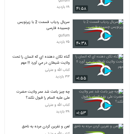
gufum
۲۸ بازدید
۴۱:۵۸
سریال ردیاب قسمت 2 با زیرنویس
چسبیده فارسی
gufum
۲۵ بازدید
۴۰:۳۸
گناه تکان دهنده اي که انسان را تحت
ولايت شيطان در مي آورد !! مهم
کتاب الله و عترتی
۳۳ بازدید
۰۱:۵۵
چه چیز باعث شد عمر ولایت حضرت
علی علیه السام را قبول نکند؟
کتاب الله و عترتی
۳۸ بازدید
۰۱:۵۳
لعن و نفرين کردن مرده به ناحق
کتاب الله و عترتی