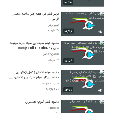
۰۰:۴۰
دانلود فیلم وروجک ها با لینک مستقیم و
کیفیت عالی
تریلر فیلم بی همه چیز ساخته محسن
19
۲,۰۳۵ بازدید
قرایی
فیلم ترین
فیلم ایرانی من کارگرم
۲۵ بازدید
۰۱:۵۸
HD
۲,۱۲۳ بازدید
20
دانلود فیلم سینمایی سیاه باز با کیفیت
عالی 1080p Full HD BluRay
دانلود فیلم سینمایی بیتابی بیتا
jahangardi
۱,۳۲۶ بازدید
21
۲۰ بازدید
۰۰:۵۶
دانلود فیلم اطراف آرامش با کیفیت عالی
دانلود فیلم تکخال (کامل)(قانونی)|
۴۶۳ بازدید
22
دانلود رایگان فیلم سینمایی تکخال-
(online)(HD)
سریال ممنوعه
۴۵۰ بازدید
دانلود فیلم بغض با کیفیت عالی
۰۴:۰۰
HD
۱,۵۰۱ بازدید
23
دانلود فیلم کلوپ همسران
filmtakk
دانلود فیلم قصه پریا به کارگردانی فریدون