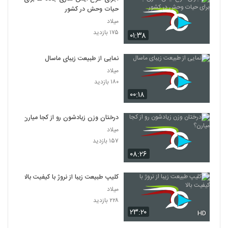
حیات وحش در کشور
سوسمار دریایی
میلاد
۳۰۲ بازدید
۱۷۵ بازدید
25
۰۱:۳۸
نمایی از طبیعت زیبای ماسال
مستند شکار 1
۴۱۸ بازدید
میلاد
26
۱۸۰ بازدید
۰۰:۱۸
مستند شکار 2
۳۷۱ بازدید
27
درختان وزن زیادشون رو از کجا میارن؟
میلاد
شکاری ناموفق اما زیبا از پلنگ
۱۵۷ بازدید
۳۸۱ بازدید
۰۸:۲۶
28
کلیپ طبیعت زیبا از نروژ با کیفیت بالا
مستند شکار 3
میلاد
۴۶۳ بازدید
29
۲۲۸ بازدید
۲۳:۲۰
HD
جنگ شامپانزه ها