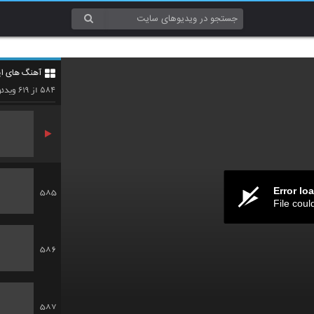
582
آهنگ های ای
583
۶۱۹
۵۸۴
از
ویدئو
Error lo
585
File coul
586
587