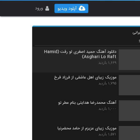
آهنگ یاسین ترکی بنام یه چیزی میگه نه
۱,۵۷۳ بازدید
ورود
آپلود ویدیو
دانلود آهنگ مرتضی سرمدی آغلاما اورگیم
(Morteza Sarmadi Aghlama Urayim)
رانی
۲,۲۸۸ بازدید
دانلود آهنگ حمید اصغری لو رفت (Hamid
Asghari Lo Raft)
۱,۶۶۹ بازدید
موزیک زیبای اهل عاشقی از فرزاد فرخ
۱,۷۹۵ بازدید
آهنگ محمدرضا هدایتی بنام عطر تو
۱,۰۰۰ بازدید
موزیک زیبای عزیزم از حامد محضرنیا
۱,۵۷۱ بازدید