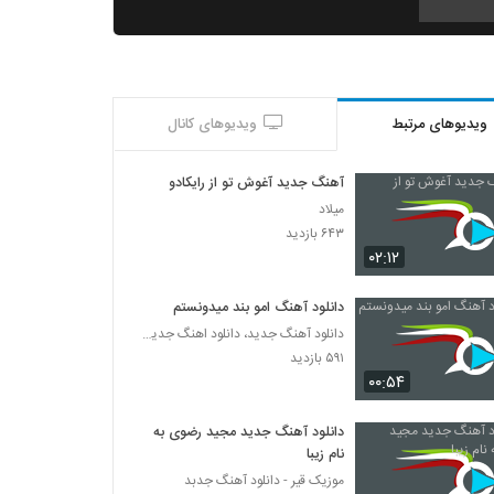
Amin Karimi Ghermez Gooneh
۶۷۸ بازدید
ویدیوهای مرتبط
ویدیوهای کانال
موزیک زیبای جون و دلی تو از محسن جمال
۲,۴۲۶ بازدید
آهنگ جدید آغوش تو از رایکادو
میلاد
آهنگ یه دنیا غم از فرهاد جواهر کلام(پاپ)
۶۴۳ بازدید
۱,۵۱۰ بازدید
۰۲:۱۲
دانلود آهنگ امو بند میدونستم
دانلود آهنگ تابستون تنت از مهرشاد به همراه
دانلود آهنگ جدید، دانلود اهنگ جدید ایرانی
متن ترانه
۵۹۱ بازدید
۱,۶۶۱ بازدید
۰۰:۵۴
دانلود آهنگ جدید و زیبای علیرضا بیرانوند با نام
دختر من دنیای من
دانلود آهنگ جدید مجید رضوی به
۷,۱۴۱ بازدید
نام زیبا
موزیک قیر - دانلود آهنگ جدبد