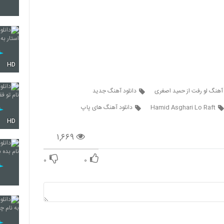
599
HD
600
 آهنگ لو رفت از حمید اصغری
دانلود آهنگ جدید
Hamid Asghari Lo Raft
دانلود آهنگ های پاپ
601
HD
۱,۶۶۹
602
۰
۰
603