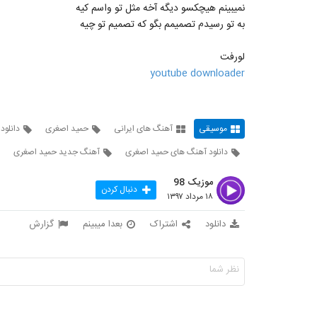
نمیبینم هیچکسو دیگه آخه مثل تو واسم کیه
به تو رسیدم تصمیمم بگو که تصمیم تو چیه
لورفت
youtube downloader
موسیقی
آهنگ های ایرانی
حمید اصغری
دانلود
دانلود آهنگ های حمید اصغری
آهنگ جدید حمید اصغری
موزیک 98
دنبال کردن
۱۸ مرداد ۱۳۹۷
دانلود
اشتراک
بعدا میبینم
گزارش