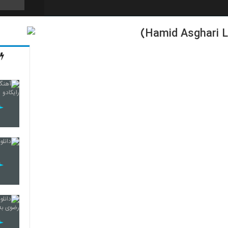
588
589
590
591
592