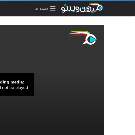
دسته ها
ading media:
d not be played