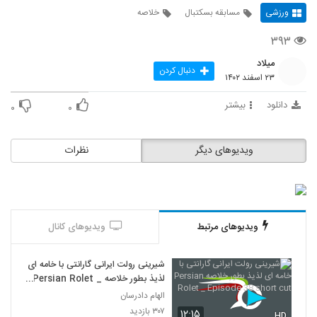
ورزشی
مسابقه بسکتبال
خلاصه
۳۹۳
میلاد
دنبال کردن
۲۳ اسفند ۱۴۰۲
دانلود
بیشتر
۰
۰
ویدیوهای دیگر
نظرات
ویدیوهای مرتبط
ویدیوهای کانال
شیرینی رولت ایرانی گارانتی با خامه ای
لذیذ بطور خلاصه Persian Rolet _
Episode 38 short cut
الهام دادرسان
۳۰۷ بازدید
۱۲:۱۵
HD