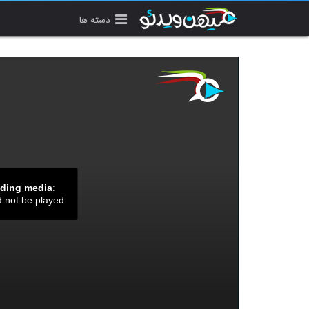
دسته ها
ading media:
d not be played