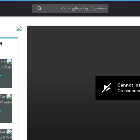
Cannot lo
Crossdomai