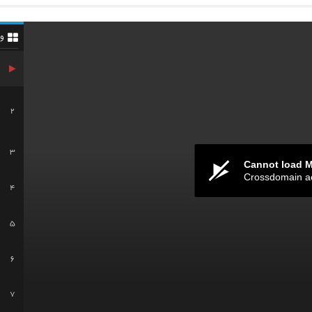
و
2
3
Cannot load 
Crossdomain a
4
5
6
7