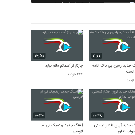
محسن لرستانی از وقتی که رفتی
۳,۶۱۵ بازدید
آهنگ سیاوش قمیشی هرگز نخاستم که به
داشتن تو عادت بکنم
۳,۳۴۱ بازدید
ماکان بند دو دیقه بودی حالا
۲,۸۳۴ بازدید
۰۲:۵۰
۰۱:۰۰
 جدید رامین بی باک ادامه
چارتار از آسمانم ماتم ببارد
ادمت
۴۴۶ بازدید
۰۰:۳۰
۰۰:۴۸
 جدید آرون افشار نیستی
آهنگ جدید ریتمیک تی ام
واب ندارم
لازممی