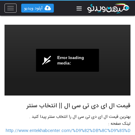
آپلود ویدیو
Toggle
vigation
Error loading
media:
قیمت ال ای دی تی سی ال || انتخاب سنتر
بهترین قیمت ال ای دی تی سی ال را انتخاب سنتر پیدا کنید .
لینک صفحه :
http://www.entekhabcenter.com/%D9%82%DB%8C%D9%85%D