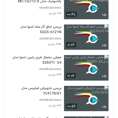
پاناسونیک مدل MC-CG713 R
entekhabnews
۲۱۴ بازدید
۰۰:۴۸
HD
بررسی اجاق گاز مبله اسنوا مدل
SGC5-6121N
entekhabnews
۲۳۵ بازدید
۰۱:۲۶
HD
معرفی یخچال فریزر پایین اسنوا مدل
0250TI- S4
entekhabnews
۲۳۹ بازدید
۰۱:۰۷
HD
بررسی جاروبرقی فیلیپس مدل
Fc9170/01
entekhabnews
۲۰۳ بازدید
۰۰:۵۹
HD