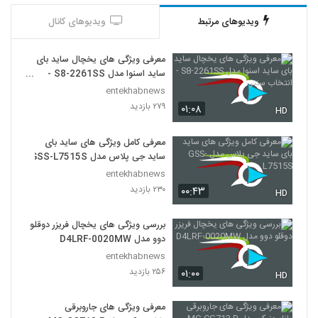
ویدیوهای مرتبط
ویدیوهای کانال
معرفی ویژگی های یخچال ساید بای
ساید اسنوا مدل S8-2261SS -
انتخاب سنتر
entekhabnews
۲۷۹ بازدید
۰۱:۰۸
HD
معرفی کامل ویژگی های ساید بای
ساید جی پلاس مدل GSS-L7515S
entekhabnews
۲۳۰ بازدید
۰۰:۴۳
HD
بررسی ویژگی های یخچال فریزر دوقلو
دوو مدل D4LRF-0020MW
entekhabnews
۲۵۶ بازدید
۰۱:۰۰
HD
معرفی ویژگی های جاروبرقی