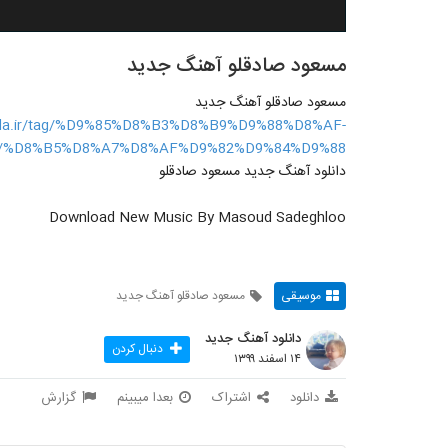
مسعود صادقلو آهنگ جدید
مسعود صادقلو آهنگ جدید
seda.ir/tag/%D9%85%D8%B3%D8%B9%D9%88%D8%AF-
%D8%B5%D8%A7%D8%AF%D9%82%D9%84%D9%88/
دانلود آهنگ جدید مسعود صادقلو
Download New Music By Masoud Sadeghloo
موسیقی
مسعود صادقلو آهنگ جدید
دانلود آهنگ جدید
دنبال کردن
۱۴ اسفند ۱۳۹۹
دانلود
اشتراک
بعدا میبینم
گزارش