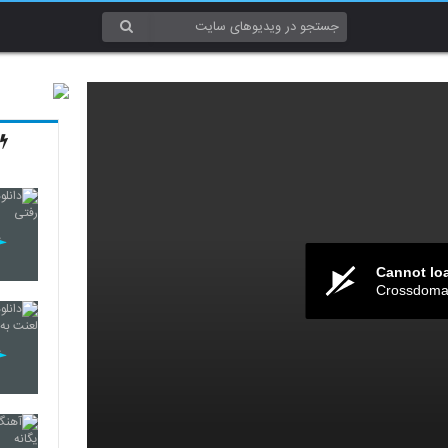
Cannot lo
Crossdomai