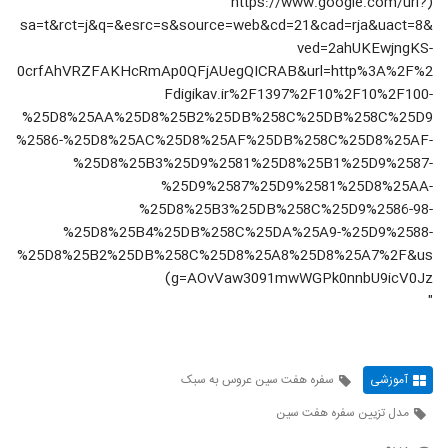
(https://www.google.com/url?
sa=t&rct=j&q=&esrc=s&source=web&cd=21&cad=rja&uact=8&
ved=2ahUKEwjngKS-
0crfAhVRZFAKHcRmAp0QFjAUegQICRAB&url=http%3A%2F%2
Fdigikav.ir%2F1397%2F10%2F10%2F100-
%25D8%25AA%25D8%25B2%25DB%258C%25DB%258C%25D9
%2586-%25D8%25AC%25D8%25AF%25DB%258C%25D8%25AF-
%25D8%25B3%25D9%2581%25D8%25B1%25D9%2587-
%25D9%2587%25D9%2581%25D8%25AA-
%25D8%25B3%25DB%258C%25D9%2586-98-
%25D8%25B4%25DB%258C%25DA%25A9-%25D9%2588-
%25D8%25B2%25DB%258C%25D8%25A8%25D8%25A7%2F&us
g=AOvVaw3091mwWGPk0nnbU9icV0Jz)
"
آموزشی
سفره هفت سین عروس به سبک
مدل تزیین سفره هفت سین