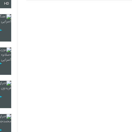
HD
32
33
34
35
36