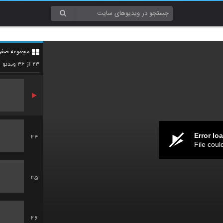
21
مجموعه صفر ت
22
۳۶
۲۳
از
ویدئو
Error lo
24
File coul
25
26