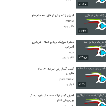
۰۱:۵۷
اجرای زنده چنی تو نازی محمدجعفری
music
۱۵ بازدید
۰۰:۴۲
دانلود موزیک ویدیو اصلا - فریدون
آسرایی
میلاد
۰۳:۲۸
۱۶۴ بازدید
کلیپ گیتار زدن پیرمرد ۸۰ ساله
خارجی
parsmusic
۰۱:۲۰
۹ بازدید
اجرای گیتار ترانه صحنه از راتین رها /
روز جهانی تئاتر
راتین رها