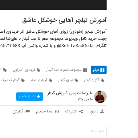
آموزش تبلچر آهایی خوشکل عاشق
جهت خرید کامل ویدیوها مجموعه صفر تا صد گیتار با علیرضا ن
تلگرام SefrTaSadGuitar@ و یا شماره واتس آپ 09365710583 اقدام فرمایید.
فیلم
مجموعه صفر تا صد گیتار
فریدون آسرایی
آ
آکورد گیتار
تبلچر گیتار
گیتار از صفر
گیتار کلاسیک 
علیرضا نصوحی آموزش گیتار
دنبال کردن
۱۰ دی ۱۳۹۷
دانلود
اشتراک
بعدا میبینم
گزارش