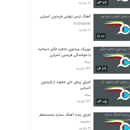
آموزش کامل گیتار پاپ
۰۳:۲۶
۱۰ بازدید
۵۰۵ بازدید
آهنگ ترس تنهایی فریدون آسرایی
rozmaster
آموزش ضربه آپیاندو و تیراندو در گیتار
۱۰ بازدید
۲۶۷ بازدید
۰۱:۰۰
ملودی ساده گیتار
موزیک ویدئوی خاطره انگیز «سلام»
۱,۰۴۶ بازدید
با خوانندگی فریدون آسرایی
میلاد
۰۴:۲۹
۱۴۲ بازدید
آموزش ضربه آپویاندو و تیراندو گیتار
۴۱۸ بازدید
اجرای زیبای «ای عشق» از فریدون
آسرایی
میلاد
آموزش رایگان گیتار | قسمت ۴
۰۳:۰۵
۱۲۲ بازدید
۱۰ بازدید
اجرای زنده آهنگ ستاره محمدجعفری
music
۱۹ بازدید