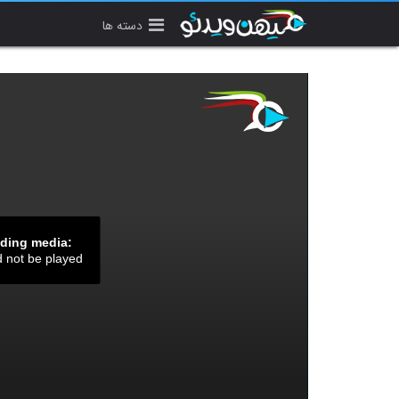
دسته ها
ading media:
d not be played