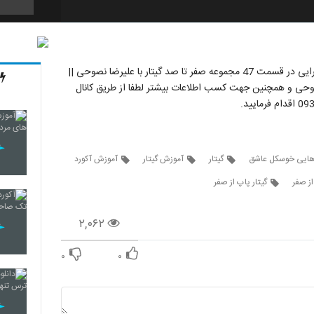
27
آموزش تبلچر (ملودی) زیبای آهای خوشکل عاشق اثر فریدون آسرایی در قسمت 47 مجموعه صفر تا صد گیتار با علیرضا نصوحی ||
صوحی و همچنین جهت کسب اطلاعات بیشتر لطفا از طریق کانال
28
هایی خوسکل عاشق
گیتار
آموزش گیتار
آموزش آکورد
29
از صفر
گیتار پاپ از صفر
۲,۰۶۲
30
۰
۰
31