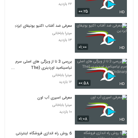
۲۲ بازدید
۰۰:۲۵
HD
معرفی ضد آفتاب اکتیو یونیفای ایزدین
میترا باباخانی
۱۳ بازدید
۰۱:۰۰
HD
بررسی 3 تا از ویژگی های اصلی سرم
نیاسینامید اوردینری (The
Ordinary)
میترا باباخانی
۱۲ بازدید
۰۰:۵۸
HD
معرفی اسپری آب اون
میترا باباخانی
۱۰ بازدید
۰۱:۰۸
HD
6 روش راه اندازی فروشگاه اینترنتی