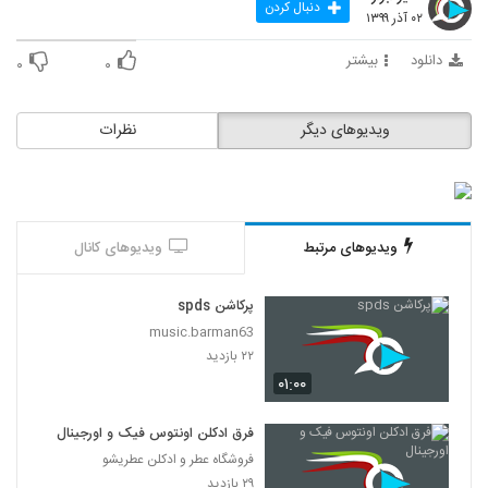
دنبال کردن
۰۲ آذر ۱۳۹۹
دانلود
بیشتر
۰
۰
ویدیوهای دیگر
نظرات
ویدیوهای مرتبط
ویدیوهای کانال
پرکاشن spds
music.barman63
۲۲ بازدید
۰۱:۰۰
فرق ادکلن اونتوس فیک و اورجینال
فروشگاه عطر و ادکلن عطریشو
۲۹ بازدید