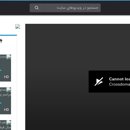
HD
Cannot lo
Crossdomai
HD