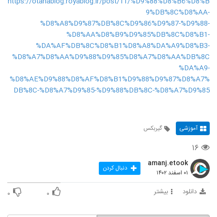
https://otanablog.royablog.ir/post/11/%D9%88%D8%B6%D8%B
9%DB%8C%D8%AA-
%D8%A8%D9%87%DB%8C%D9%86%D9%87-%D9%88-
%D8%AA%D8%B9%D9%85%DB%8C%D8%B1-
%DA%AF%DB%8C%D8%B1%D8%A8%DA%A9%D8%B3-
%D8%A7%D8%AA%D9%88%D9%85%D8%A7%D8%AA%DB%8C
%DA%A9-
%D8%AE%D9%88%D8%AF%D8%B1%D9%88%D9%87%D8%A7%
DB%8C-%D8%A7%D9%85-%D9%88%DB%8C-%D8%A7%D9%85
آموزشی
گیربکس
۱۶
amanj.etook
دنبال کردن
۰۱ اسفند ۱۴۰۲
دانلود
بیشتر
۰
۰