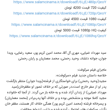
https://www.salamcinama.ir/downloadf/6LjE/480p/QeoY
کیفیت 720 قیمت 4200 تومان
https://www.salamcinama.ir/downloadf/6LjE/720p/QeoY
کیفیت 1080 قیمت 4500 تومان
https://www.salamcinama.ir/downloadf/6LjE/1080p/QeoY
کیفیت 1080p HQ قیمت 5000 تومان
https://www.salamcinama.ir/downloadf/6LjE/1080hq/QeoY
سید مهرداد ضیایی، مهری آل آقا، محمد امین کریم پور، سعید رضایی، ویدا
جوان، جوانه دلشاد، وحید رحمتی، محمد معماریان و رایان رحمتی
ماجرای فیلم سرکوفت:
خلاصه داستان جدید فیلم «سرکوفت»:
مجید(وحید رحمتی) برای خواستگاری از فرشته(ویدا جوان) منتظر بازگشت
پدر او از سفر خارج است،‌در صورتی که بر خلاف تصور او مظفرخان(سید
مهرداد ضیایی) از زندان آزاد شده و به خانه باز می گردد. از آنجا که خانواده
مجید کاملا موجه و متشخص بوده و بر خلاف آنها پدر،‌برادر (محمد معماریان)
و پسرخاله فرشته (محمد امین کریم پور) همگی خلاف کار هستند، مظفر خان
نگران سرکوفت های احتمالی آینده شده و با این ازدواج مخالفت