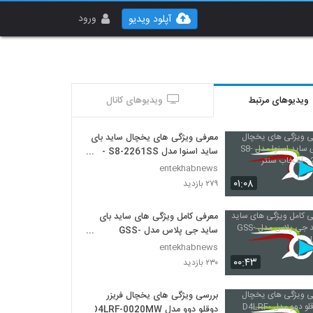
ورود
آپلود ویدیو
ویدیوهای مرتبط
ویدیوهای کانال
معرفی ویژگی های یخچال ساید بای
ساید اسنوا مدل S8-2261SS -
انتخاب سنتر
entekhabnews
۰۱:۰۸
۲۷۹ بازدید
معرفی کامل ویژگی های ساید بای
ساید جی پلاس مدل GSS-
L7515S
entekhabnews
۰۰:۴۳
۲۳۰ بازدید
بررسی ویژگی های یخچال فریزر
دوقلو دوو مدل D4LRF-0020MW