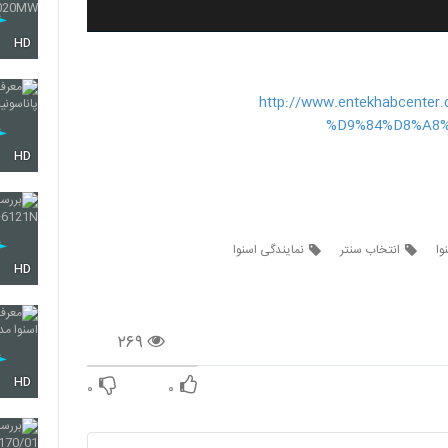
HD
http://www.entekhabcen
%D9%84%D8%A8
HD
وا
انتخاب سنتر
نمایندگی اسنوا
HD
۲۶۹
HD
۰
۰