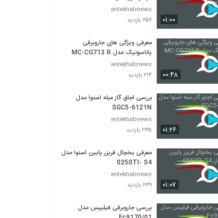
entekhabnews
۰۱:۰۰
۲۵۶ بازدید
معرفی ویژگی های جاروبرقی
پاناسونیک مدل MC-CG713 R
entekhabnews
۰۰:۴۸
۲۱۴ بازدید
بررسی اجاق گاز مبله اسنوا مدل
SGC5-6121N
entekhabnews
۰۱:۲۶
۲۳۵ بازدید
معرفی یخچال فریزر پایین اسنوا مدل
0250TI- S4
entekhabnews
۰۱:۰۷
۲۳۹ بازدید
بررسی جاروبرقی فیلیپس مدل
Fc9170/01