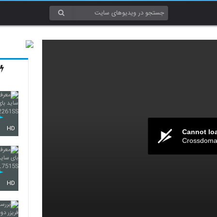
HD
Cannot lo
Crossdomai
HD