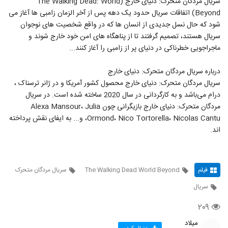
سریال مردگان متحرک: دنیای خارج (The Walking Dead: World
Beyond) اتفاقات سریال حدود یک دهه پس از آخر الزمان زامبی ها آغاز می
شود که حال نسل جدیدی از انسان ها که در واقع شخصیت های نوجوان
سریال هستند، تصمیم گرفتند تا از پناهگاه های امن خود خارج شوند و
ماجراجویی خطرناکی در دنیای پر از زامبی را آغاز کنند...
درباره سریال مردگان متحرک: دنیای خارج
سریال مردگان متحرک: دنیای خارج محصول کشور آمریکا و در ژانر ترسناک ،
درام می‌باشد و به کارگردانی در سال 2020 ساخته شده است. در سریال
مردگان متحرک: دنیای خارج بازیگرانی چون Alexa Mansour، Julia
Ormond، Nico Tortorella، Nicolas Cantu، و... به ایفای نقش پرداخته
اند.
فیلم
The Walking Dead World Beyond
سریال مردگان متحرک
سریال
۲۰۹
میلاد