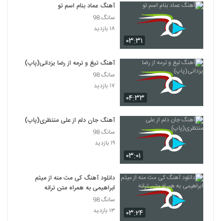
۱,۶۵۵ بازدید
آهنگ عماد بنام اسم تو
384
سانگ 98
۱۸ بازدید
دانلود آهنگ محمد بهرامی بارون
(Mohammad Bahrami Baron)
۰۳:۳۱
385
۸۹۱ بازدید
آهنگ تیغ و ترمه از رضا یزدانی(پاپ)
Kianosh Khayyat
سانگ 98
۵۶۷ بازدید
386
۱۷ بازدید
۰۴:۳۳
علی صدیقی آهنگ صد سال عشق
آهنگ جان دلم از علی منتظری(پاپ)
۲,۹۰۷ بازدید
387
سانگ 98
۱۹ بازدید
دانلود آهنگ جدید و زیبای علی شمس الهی با
۰۳:۰۱
نام حرفات شیرین
388
۹۷۳ بازدید
دانلود آهنگ کی مث منه از میثم
ابراهیمی به همراه متن ترانه
دانلود آهنگ سر به راه از سامان جلیلی
۱,۰۰۷ بازدید
سانگ 98
389
۱۳ بازدید
۰۳:۲۴