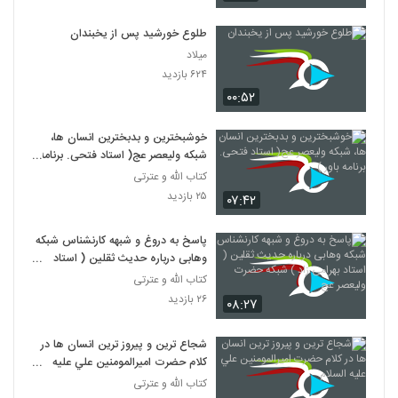
طلوع خورشید پس از یخبندان
میلاد
۶۲۴ بازدید
۰۰:۵۲
خوشبخترین و بدبخترین انسان ها،
شبکه ولیعصر عج( استاد فتحی. برنامه
باور )
کتاب الله و عترتی
۲۵ بازدید
۰۷:۴۲
پاسخ به دروغ و شبهه کارنشناس شبکه
وهابی درباره حدیث ثقلین ( استاد
بهرامی زاد ) شبکه حضرت ولیعصر عج
کتاب الله و عترتی
۲۶ بازدید
۰۸:۲۷
شجاع ترين و پيروز ترين انسان ها در
کلام حضرت اميرالمومنين علي عليه
السلام
کتاب الله و عترتی