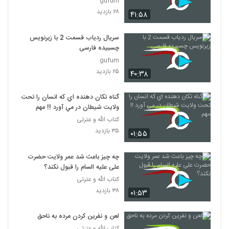
gufum
۲۸ بازدید
۴۱:۵۸
سریال ردیاب قسمت 2 با زیرنویس
چسبیده فارسی
gufum
۲۵ بازدید
۴۰:۳۸
گناه تکان دهنده اي که انسان را تحت
ولايت شيطان در مي آورد !! مهم
کتاب الله و عترتی
۳۵ بازدید
۰۱:۵۵
چه چیز باعث شد عمر ولایت حضرت
علی علیه السام را قبول نکند؟
کتاب الله و عترتی
۳۸ بازدید
۰۱:۵۳
لعن و نفرين کردن مرده به ناحق
کتاب الله و عترتی