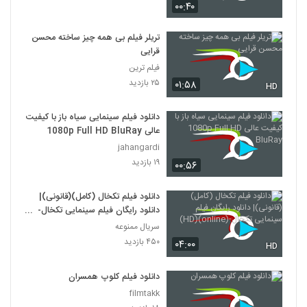
۰۰:۴۰
دانلود فیلم وروجک ها با لینک مستقیم و
کیفیت عالی
تریلر فیلم بی همه چیز ساخته محسن
19
۲,۰۳۵ بازدید
قرایی
فیلم ترین
فیلم ایرانی من کارگرم
۲۵ بازدید
۰۱:۵۸
HD
۲,۱۲۳ بازدید
20
دانلود فیلم سینمایی سیاه باز با کیفیت
عالی 1080p Full HD BluRay
دانلود فیلم سینمایی بیتابی بیتا
jahangardi
۱,۳۲۶ بازدید
21
۱۹ بازدید
۰۰:۵۶
دانلود فیلم اطراف آرامش با کیفیت عالی
دانلود فیلم تکخال (کامل)(قانونی)|
۴۶۳ بازدید
22
دانلود رایگان فیلم سینمایی تکخال-
(online)(HD)
سریال ممنوعه
۴۵۰ بازدید
دانلود فیلم بغض با کیفیت عالی
۰۴:۰۰
HD
۱,۵۰۱ بازدید
23
دانلود فیلم کلوپ همسران
filmtakk
دانلود فیلم قصه پریا به کارگردانی فریدون