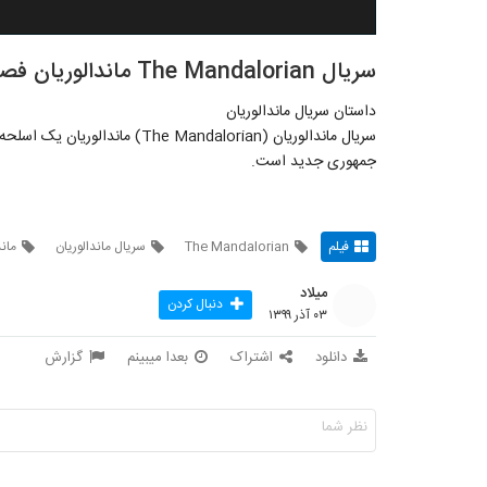
سریال The Mandalorian ماندالوریان فصل 2 قسمت 4 - زیرنویس فارسی
داستان سریال ماندالوریان
سریال ماندالوریان (he Mandalorian
جمهوری جدید است.
فیلم
The Mandalorian
سریال ماندالوریان
ماند
میلاد
دنبال کردن
۰۳ آذر ۱۳۹۹
دانلود
اشتراک
بعدا میبینم
گزارش