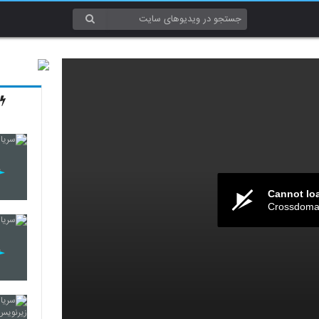
Cannot lo
Crossdomai