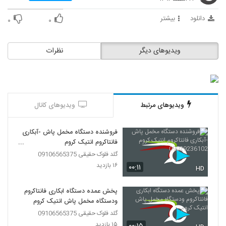
دانلود
بیشتر
۰
۰
ویدیوهای دیگر
نظرات
ویدیوهای مرتبط
ویدیوهای کانال
فروشنده دستگاه مخمل پاش -آبکاری
فانتاکروم انتیک کروم
09029236102
گلد فلوک حقیقی 09106565375
۱۶ بازدید
۰۰:۱۱
HD
پخش عمده دستگاه ابکاری فانتاکروم
ودستگاه مخمل پاش انتیک کروم
گلد فلوک حقیقی 09106565375
۱۵ بازدید