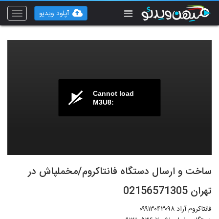
آپلود ویدیو
Toggle
vigation
Cannot load
M3U8:
ساخت و ارسال دستگاه فانتاکروم/مخملپاش در
تهران 02156571305
فانتاکروم آراد ۰۹۹۱۳۰۴۳۰۹۸