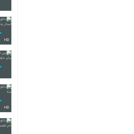
568
569
HD
570
571
HD
572
573