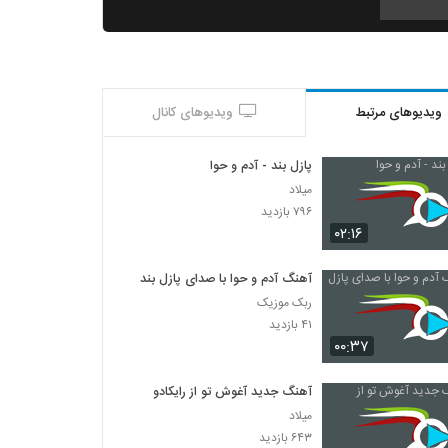
دانلود آهنگ جدید و زیبای محسن جمال با نام
دل دل
۱,۴۹۸ بازدید
ویدیوهای مرتبط
ویدیوهای کانال
آهنگ ولی رفت از آمین(پاپ)
۷۰۴ بازدید
پازل بند - آدم و حوا
میلاد
آهنگ شهاب مظفری بنام ما باحالیم (رمیکس)
۷۹۶ بازدید
۱,۹۴۹ بازدید
۰۲:۱۶
آهنگ آدم و حوا با صدای پازل بند
دانلود آهنگ هونیاک عشق تو کی شد
ربک موزیک
۱,۱۵۲ بازدید
۴۱ بازدید
۰۰:۳۷
دانلود آهنگ جان جانان از امین غلامی به همراه
متن ترانه
آهنگ جدید آغوش تو از رایکادو
۴,۰۳۹ بازدید
میلاد
۶۴۳ بازدید