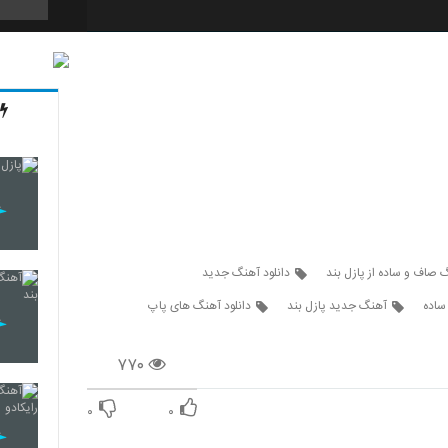
552
553
554
گ صاف و ساده از پازل بند
دانلود آهنگ جدید
ساده
آهنگ جدید پازل بند
دانلود آهنگ های پاپ
555
۷۷۰
556
۰
۰