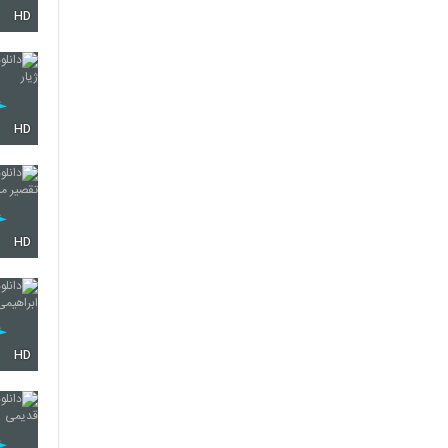
HD
563
HD
564
565
HD
566
HD
567