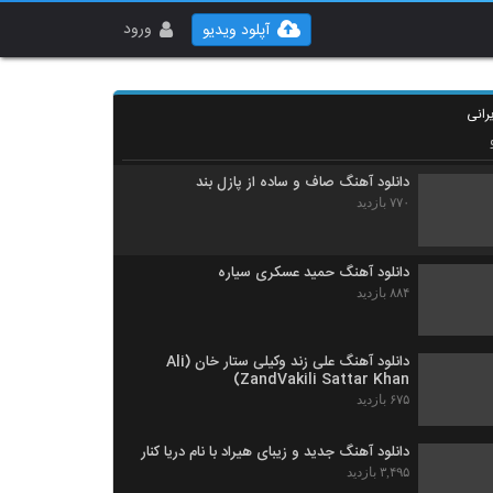
دانلود آهنگ آورین دلیل ساده
۸۹۶ بازدید
ورود
آپلود ویدیو
آهنگ مسعود صابری بنام خوب من
رانی
۱,۲۹۷ بازدید
دانلود آهنگ صاف و ساده از پازل بند
۷۷۰ بازدید
دانلود آهنگ حمید عسکری سیاره
۸۸۴ بازدید
دانلود آهنگ علی زند وکیلی ستار خان (Ali
ZandVakili Sattar Khan)
۶۷۵ بازدید
دانلود آهنگ جدید و زیبای هیراد با نام دریا کنار
۳,۴۹۵ بازدید