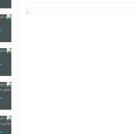
557
558
559
560
561
562