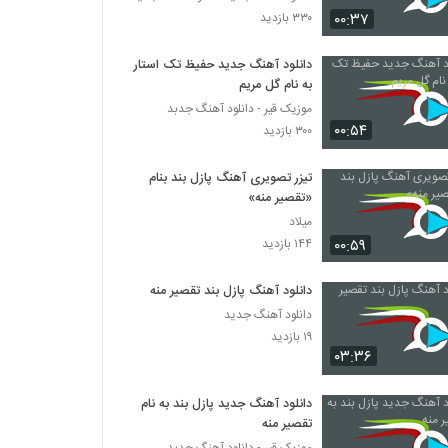
دانلود آهنگ محمد نجم تکمیله دنیام
۰۰:۳۷
۳۳۰ بازدید
(Mohammad Najm Takmile Donyam)
۱,۲۲۴ بازدید
دانلود آهنگ جدید حفیظ تک استار
به نام گل مریم
بهداد عسگری آهنگ ساده
۷۵۹ بازدید
موزیک قیر - دانلود آهنگ جدبد
۰۰:۵۴
۳۰۰ بازدید
Mohsen Bahmani Begi Nagi
تیزر تصویری آهنگ پازل بند بنام
۱,۳۰۳ بازدید
«تقصیر منه»
میلاد
۰۰:۵۹
۱۴۴ بازدید
آهنگ خندیدن تو از علی هاشمی(پاپ)
۱,۱۶۰ بازدید
دانلود آهنگ پازل بند تقصیر منه
دانلود آهنگ جدید
موزیک زیبای لیلای من از ایمان غلامی
۱۹ بازدید
۱,۸۵۰ بازدید
۰۳:۳۶
دانلود آهنگ جدید پازل بند به نام
دانلود آهنگ تا ابد عاشقتم از امیرحسین نوشالی
تقصیر منه
به همراه متن ترانه
موزیک قیر - دانلود آهنگ جدبد
۱,۴۱۲ بازدید