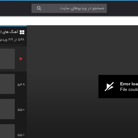
546
آهنگ های ای
547
۶۱۹
۵۴۸
از
ویدئو
Error lo
549
File coul
550
551