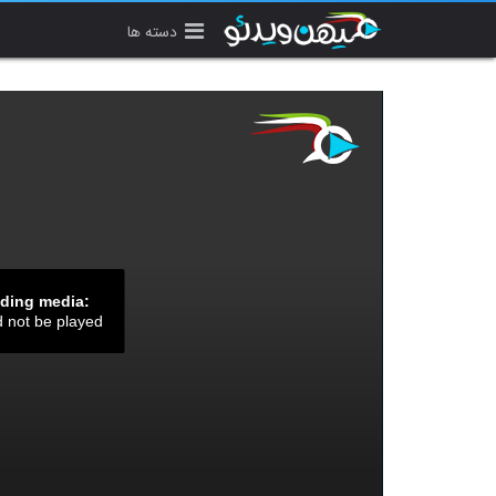
دسته ها
ading media:
d not be played