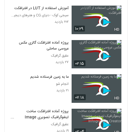
آموزش استفاده از LUT در افترافکت
سیجی کوک - دنیای CG و هنرهای دیجیتال
۲۰۷ بازدید
۱۰:۲۹
HD
پروژه آماده افترافکت گالری عکس
عروسی ساحلی
عقیق گرافیک
۲۷ بازدید
۰۲:۱۵
ما به زمین فرستاده شدیم
انجام شو
۲۱ بازدید
۰۷:۱۸
HD
پروژه آماده افترافکت ساخت
اینفوگرافیک تصویری Image
Infographic Creator
عقیق گرافیک
۱۹ بازدید
۰۲:۰۴