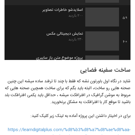
اسلایدشو خاطرات تصاویر
۲۰۰ بازدید
59
نمایش دیجیتالی عکس
۲۳۰ بازدید
60
پروژه موضوع متن باز سایبری
۲۱۷ بازدید
61
ساخت سفینه فضایی
شاید در نگاه اول باورتون نشه که فقط با چند تا ترفند ساده میشه این چنین
پلاگین File Hunter
صحنه هایی رو ساخت، البته باید بگم که برای ساخت همچین صحنه هایی که
۲۳۸ بازدید
62
مربوط به موشن گرافیک در افترافکت میشه ، حداقل باید یکمی افترافکت بلد
باشید تا موقع کار با افترافکت به مشکل برنخورید.
پروژه گالری و معرفی (افترافکت)
۱۹۰ بازدید
63
برای در اخیتار داشتن این پروژه آماده به لینک زیر کلیک کنید:
پروژه قسمت پایانی ویدیو یوتیوب
https://learndigitalplus.com/%d8%b3%d8%a7%d8%ae%d8%aa-
۲۵۸ بازدید