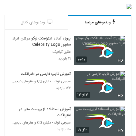
ویدیوهای مرتبط
ویدیوهای کانال
پروژه آماده افترافکت لوگو موشن افراد
مشهور Celebrity Logo
عقیق گرافیک
۱۹ بازدید
۰۰:۱۰
HD
آموزش تایپ فارسی در افترافکت
سیجی کوک - دنیای CG و هنرهای دیجیتال
۱۷۲ بازدید
۱۳:۵۳
HD
آموزش استفاده از پریست متن در
افترافکت
سیجی کوک - دنیای CG و هنرهای دیجیتال
۱۹۰ بازدید
۰۷:۴۲
HD