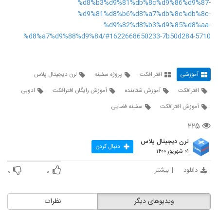
%d8%b3%d9%81%db%8c%d9%86%d9%87-
64
%d9%81%d8%b6%d8%a7%db%8c%db%8c-
%d9%82%d8%b3%d9%85%d8%aa-
%d8%a7%d9%88%d9%84/#1622668650233-7b50d284-5710
آموزشی
افتر افکت
پروژه سفینه
لرن دیجیتال پلاس
افترافکت
آموزش شتابنده
آموزش رایگان افترافکت
ادوبی
آموزش افترافکت
سفینه فضایی
۲۲۵
لرن دیجیتال پلاس
دنبال کردن
۰۱ شهریور ۱۴۰۰
دانلود
بیشتر
۰
۰
ویدیوهای دیگر
نظرات