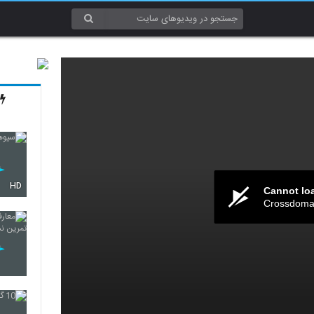
HD
Cannot lo
Crossdomai