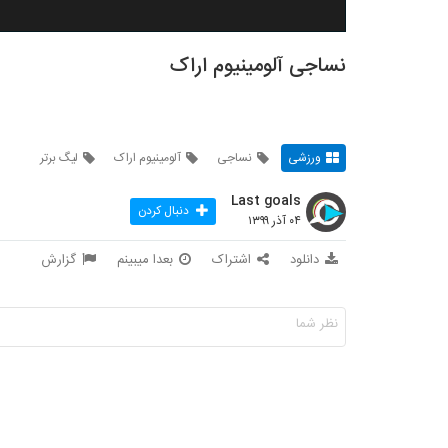
نساجی آلومینیوم اراک
ورزشی
نساجی
آلومینیوم اراک
لیگ برتر
Last goals
دنبال کردن
۰۴ آذر ۱۳۹۹
دانلود
اشتراک
بعدا میبینم
گزارش