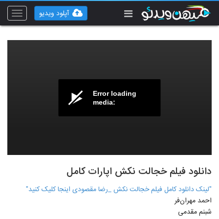
آپلود ویدیو
Toggle
vigation
Error loading
media:
دانلود فیلم خجالت نکش اپارات کامل
"لینک دانلود کامل فیلم خجالت نکش _رضا مقصودی اینجا کلیک کنید"
احمد مهران‌فر
شبنم مقدمی