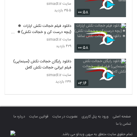
سایت simadl.ir
۳۵۵ بازدید
۰۰:۵۸
دانلود فیلم خجالت نکش اپارات ☻
(بچه درست کن و خجالت نکش)☻
دانلود فیلم خجالت نکش نماشا
سایت simadl.ir
۴۲۹ بازدید
۰۰:۵۸
دانلود رایگان خجالت نکش (سبنماپی)
فیلم ایرانی خجالت نکش کامل
سایت simadl.ir
۲۳۸ بازدید
۰۲:۱۶
صفحه اصلی
ورود به پنل کاربری
عضویت در سایت
قوانین سایت
درباره ما
تماس با ما
تمام حقوق سایت متعلق به میهن ویدئو می باشد.