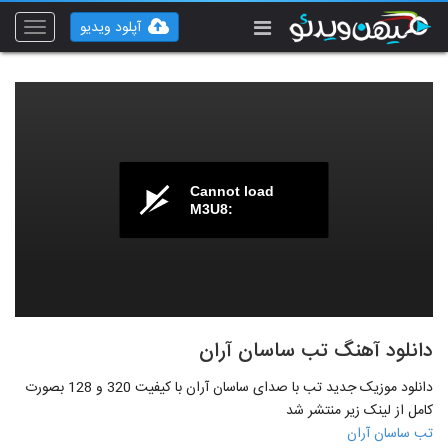
آپلود ویدیو
Toggle
vigation
Cannot load
M3U8:
دانلود آهنگ تب ساسان آران
دانلود موزیک جدید تب با صدای ساسان آران با کیفیت 320 و 128 بصورت
کامل از لینک زیر منتشر شد
تب ساسان آران