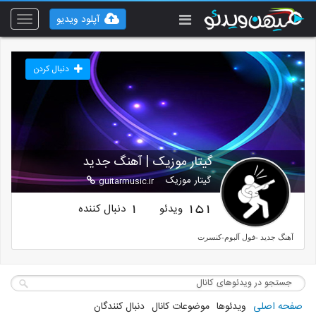
آپلود ویدیو
Toggle
vigation
دنبال کردن
گیتار موزیک | آهنگ جدید
گیتار موزیک
guitarmusic.ir
ویدئو
دنبال کننده
1
151
آهنگ جدید -فول آلبوم-کنسرت
صفحه اصلی
ویدئوها
موضوعات کانال
دنبال کنندگان