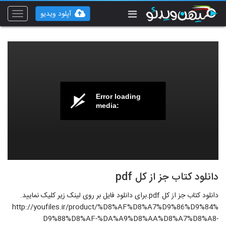
آپلود ویدیو
Toggle
vigation
Error loading
media:
دانلود کتاب جز از کل pdf
دانلود کتاب جز از کل pdf.برای دانلود فایل بر روی لینک زیر کلیک نمایید.
http://youfiles.ir/product/%D8%AF%D8%A7%D9%86%D9%84%
D9%88%D8%AF-%DA%A9%D8%AA%D8%A7%D8%A8-