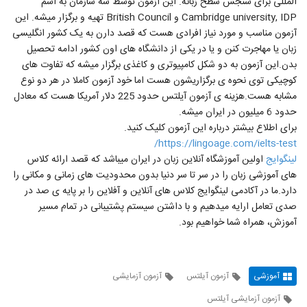
المللی برای سنجش سطح زبانه. این آزمون توسط سه سازمان به اسم
Cambridge university, IDP و British Council تهیه و برگزار میشه. این
آزمون مناسب و مورد نیاز افرادی هست که قصد دارن به یک کشور انگلیسی
زبان یا مهاجرت کنن و یا در یکی از دانشگاه های اون کشور ادامه تحصیل
بدن.این آزمون به دو شکل کامپیوتری و کاغذی برگزار میشه که تفاوت های
کوچیکی توی نحوه ی برگزاریشون هست اما خود آزمون کاملا در هر دو نوع
مشابه هست.هزینه ی آزمون آیلتس حدود 225 دلار آمریکا هست که معادل
حدود 6 میلیون در ایران میشه.
برای اطلاع بیشتر درباره این آزمون کلیک کنید.
https://lingoage.com/ielts-test/
لینگوایج
اولین آموزشگاه آنلاین زبان در ایران میباشد که قصد ارائه کلاس
های آموزشی زبان را در سر تا سر دنیا بدون محدودیت های زمانی و مکانی را
دارد.ما در آکادمی لینگوایج کلاس های آنلاین و آفلاین را بر پایه ی صد در
صدی تعامل ارایه میدهیم و با داشتن سیستم پشتیبانی در تمام مسیر
آموزش، همراه شما خواهیم بود.
آموزشی
آزمون آیلتس
آزمون آزمایشی
آزمون آزمایشی آیلتس