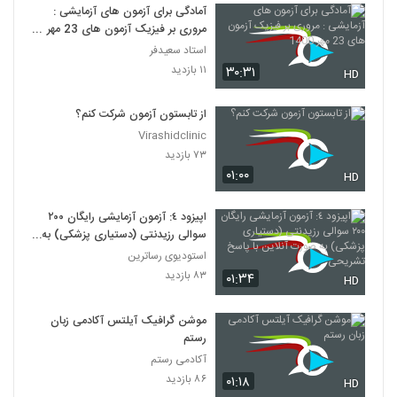
آمادگی برای آزمون های آزمایشی :
مروری بر فیزیک آزمون های 23 مهر
1400
استاد سعیدفر
۱۱ بازدید
۳۰:۳۱
HD
از تابستون آزمون شرکت کنم؟
Virashidclinic
۷۳ بازدید
۰۱:۰۰
HD
اپیزود ٤: آزمون آزمایشی رایگان ٢٠٠
سوالی رزیدنتی (دستیاری پزشکی) به
صورت آنلاین با پاسخ تشریحی
استودیوی رساترین
۸۳ بازدید
۰۱:۳۴
HD
موشن گرافیک آیلتس آکادمی زبان
رستم
آکادمی رستم
۸۶ بازدید
۰۱:۱۸
HD