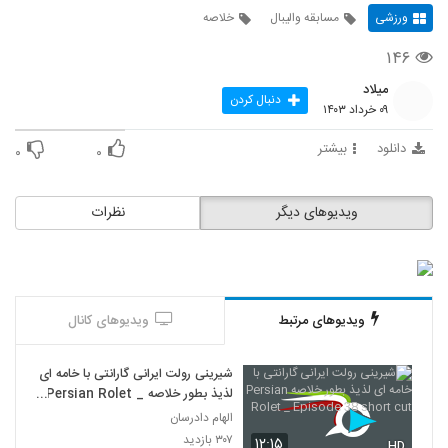
ورزشی
مسابقه والیبال
خلاصه
۱۴۶
میلاد
دنبال کردن
۰۹ خرداد ۱۴۰۳
دانلود
بیشتر
۰
۰
ویدیوهای دیگر
نظرات
ویدیوهای مرتبط
ویدیوهای کانال
شیرینی رولت ایرانی گارانتی با خامه ای
لذیذ بطور خلاصه Persian Rolet _
Episode 38 short cut
الهام دادرسان
۳۰۷ بازدید
۱۲:۱۵
HD