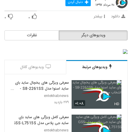
دنبال کردن
۲۰ مرداد ۱۳۹۷
دانلود
بیشتر
۰
۰
ویدیوهای دیگر
نظرات
ویدیوهای مرتبط
ویدیوهای کانال
معرفی ویژگی های یخچال ساید بای
ساید اسنوا مدل S8-2261SS -
انتخاب سنتر
entekhabnews
۲۷۹ بازدید
۰۱:۰۸
HD
معرفی کامل ویژگی های ساید بای
ساید جی پلاس مدل GSS-L7515S
entekhabnews