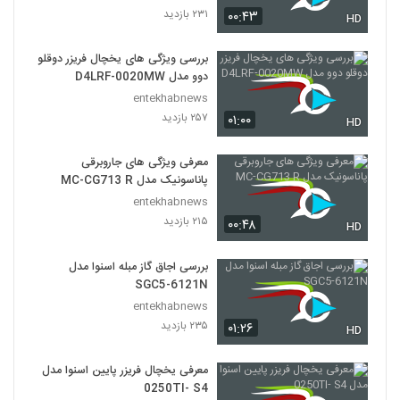
۲۳۱ بازدید
۰۰:۴۳
HD
بررسی ویژگی های یخچال فریزر دوقلو
دوو مدل D4LRF-0020MW
entekhabnews
۲۵۷ بازدید
۰۱:۰۰
HD
معرفی ویژگی های جاروبرقی
پاناسونیک مدل MC-CG713 R
entekhabnews
۲۱۵ بازدید
۰۰:۴۸
HD
بررسی اجاق گاز مبله اسنوا مدل
SGC5-6121N
entekhabnews
۲۳۵ بازدید
۰۱:۲۶
HD
معرفی یخچال فریزر پایین اسنوا مدل
0250TI- S4