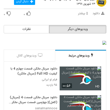
دنبال کردن
۲۳ شهریور ۱۳۹۸
دانلود
بیشتر
۰
۰
ویدیوهای دیگر
نظرات
ویدیوهای مرتبط
ویدیوهای کانال
دانلود سریال مانکن قسمت چهارم 4 با
کیفیت Full HD (سریال مانکن)
فیلم تو ایرانی
۹۵ بازدید
۰۰:۵۶
HD
دانلود سریال مانکن قسمت 4 (سریال)
(کامل)| چهارمین قسمت سریال مانکن
با لینک مستقیم -کامل- نماشا
serialmamnooe