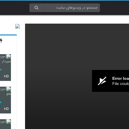
HD
Error lo
File coul
HD