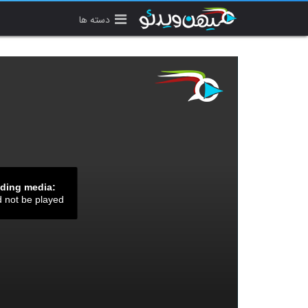
دسته ها
ading media:
d not be played