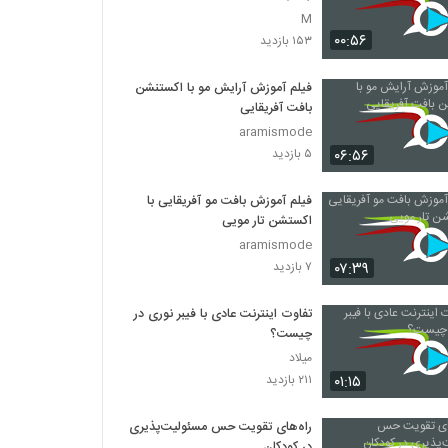
M
۰۰:۵۶
۱۵۳ بازدید
فیلم آموزش آرایش مو با اکستنشن
بافت آفریقایی
aramismode
۰۶:۵۶
۵ بازدید
فیلم آموزش بافت مو آفریقایی با
اکستشن تار مویی
aramismode
۰۷:۳۹
۷ بازدید
تفاوت اینترنت عادی با فیبر نوری در
چیست؟
میلاد
۰۱:۱۵
۲۱۱ بازدید
راه‌های تقویت حس مسئولیت‌پذیری
در کودکان