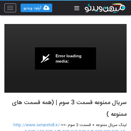
آپلود ویدیو
Toggle
vigation
Error loading
media:
سریال ممنوعه قسمت 3 سوم | (همه قسمت های
ممنوعه )
لینک سریال ممنوعه + قسمت 3 سوم ->>
http://www.setarehdl.ir/-