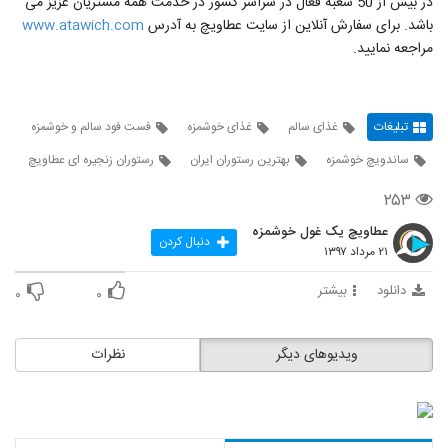
در بیش از 50 شعبه فعال در سراسر کشور در خدمت همه مشتریان عزیز می
باشد. برای سفارش آنلاین از سایت عطاویچ به آدرس
www.atawich.com
مراجعه نمایید.
تبلیغات
غذای سالم
غذای خوشمزه
فست فود سالم و خوشمزه
ساندویچ خوشمزه
بهترین رستوران ایران
رستوران زنجیره ای عطاویچ
۲۵۳
عطاویچ یک غول خوشمزه
دنبال کردن
۲۱ مرداد ۱۳۹۷
دانلود
بیشتر
۰
۰
ویدیوهای دیگر
نظرات