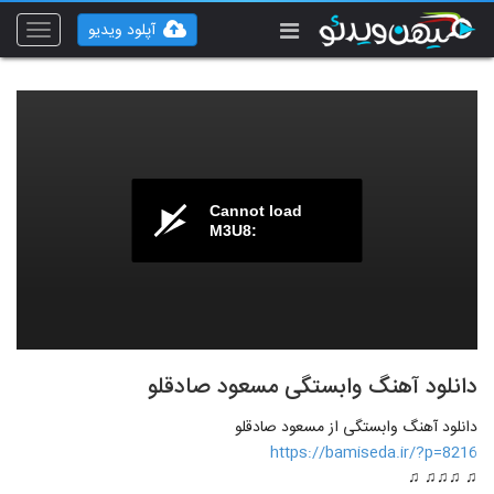
آپلود ویدیو
Toggle
vigation
Cannot load
M3U8:
دانلود آهنگ وابستگی مسعود صادقلو
دانلود آهنگ وابستگی از مسعود صادقلو
https://bamiseda.ir/?p=8216
♫ ♫♫♫ ♫