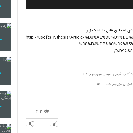
برای دانلود نسخه پی دی اف این فایل به لینک زیر
http://usofts.ir/thesis/Article/%D8%AE%D8%B1%-
%D8%B4%DB%8C%D9%85%
%D9%85
ود کتاب شیمی عمومی مورتیمر جلد 1
می مورتیمر جلد 1 pdf
۴۱۳
۰
۰