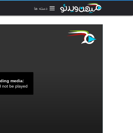
دسته ها
ading media:
d not be played