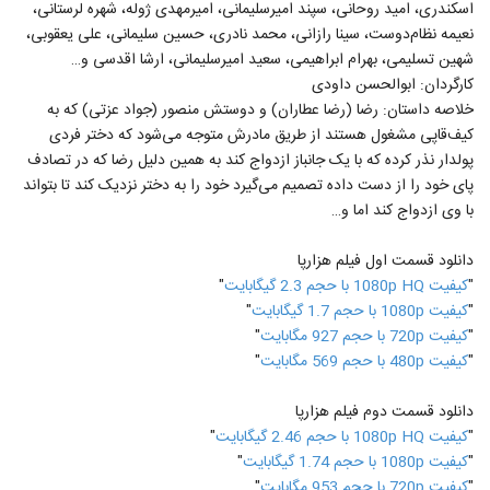
اسکندری، امید روحانی، سپند امیرسلیمانی، امیرمهدی ژوله، شهره لرستانی،
نعیمه نظام‌دوست، سینا رازانی، محمد نادری، حسین سلیمانی، علی یعقوبی،
شهین تسلیمی، بهرام ابراهیمی، سعید امیرسلیمانی، ارشا اقدسی و…
کارگردان: ابوالحسن داودی
خلاصه داستان: رضا (رضا عطاران) و دوستش منصور (جواد عزتی) که به
کیف‌قاپی مشغول هستند از طریق مادرش متوجه می‌شود که دختر فردی
پولدار نذر کرده که با یک جانباز ازدواج کند به همین دلیل رضا که در تصادف
پای خود را از دست داده تصمیم می‌گیرد خود را به دختر نزدیک کند تا بتواند
با وی ازدواج کند اما و…
دانلود قسمت اول فیلم هزارپا
"
کيفيت 1080p HQ با حجم 2.3 گیگابايت
"
"
کيفيت 1080p با حجم 1.7 گیگابايت
"
"
کيفيت 720p با حجم 927 مگابايت
"
"
کيفيت 480p با حجم 569 مگابايت
"
دانلود قسمت دوم فیلم هزارپا
"
کيفيت 1080p HQ با حجم 2.46 گیگابايت
"
"
کيفيت 1080p با حجم 1.74 گیگابايت
"
"
کيفيت 720p با حجم 953 مگابايت
"