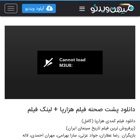
آپلود ویدیو
Toggle
vigation
Cannot load
M3U8:
دانلود پشت صحنه فیلم هزارپا + لینک فیلم
دانلود فیلم کمدی هزارپا (کامل)
(پرفروش ترین فیلم تاریخ سینمای ایران)
بازیگران: رضا عطاران، جواد عزتی، سارا بهرامی، مهران احمدی، لاله