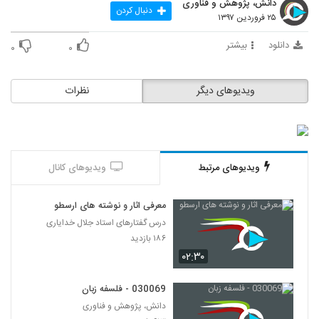
دانش، پژوهش و فناوری
67
دنبال کردن
۲۵ فروردین ۱۳۹۷
030068 - فلسفه زبان
دانلود
بیشتر
۰
۰
۵۰۶ بازدید
68
ویدیوهای دیگر
نظرات
030069 - فلسفه زبان
۶۱۴ بازدید
69
030070 - هویت فردی
ویدیوهای مرتبط
ویدیوهای کانال
۷۳۴ بازدید
70
معرفی اثار و نوشته های ارسطو
030071 - هویت فردی
درس گفتارهای استاد جلال خدایاری
۶۲۸ بازدید
71
۱۸۶ بازدید
۰۲:۳۰
030072 - هویت فردی
۶۹۰ بازدید
030069 - فلسفه زبان
72
دانش، پژوهش و فناوری