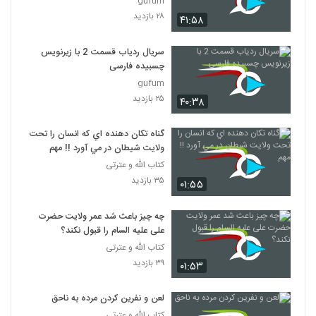
gufum
۲۸ بازدید
۴۱:۵۸
سریال ردیاب قسمت 2 با زیرنویس
چسبیده فارسی
gufum
۲۵ بازدید
۴۰:۳۸
گناه تکان دهنده اي که انسان را تحت
ولايت شيطان در مي آورد !! مهم
کتاب الله و عترتی
۳۵ بازدید
۰۱:۵۵
چه چیز باعث شد عمر ولایت حضرت
علی علیه السام را قبول نکند؟
کتاب الله و عترتی
۳۹ بازدید
۰۱:۵۳
لعن و نفرين کردن مرده به ناحق
کتاب الله و عترتی