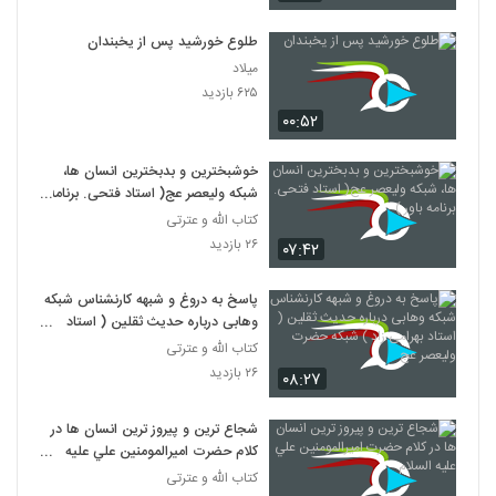
طلوع خورشید پس از یخبندان
میلاد
۶۲۵ بازدید
۰۰:۵۲
خوشبخترین و بدبخترین انسان ها،
شبکه ولیعصر عج( استاد فتحی. برنامه
باور )
کتاب الله و عترتی
۲۶ بازدید
۰۷:۴۲
پاسخ به دروغ و شبهه کارنشناس شبکه
وهابی درباره حدیث ثقلین ( استاد
بهرامی زاد ) شبکه حضرت ولیعصر عج
کتاب الله و عترتی
۲۶ بازدید
۰۸:۲۷
شجاع ترين و پيروز ترين انسان ها در
کلام حضرت اميرالمومنين علي عليه
السلام
کتاب الله و عترتی