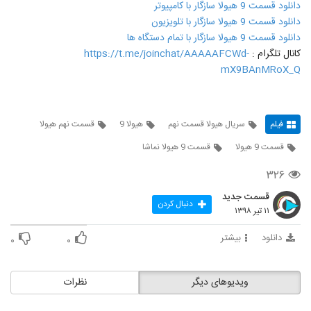
دانلود قسمت 9 هیولا سازگار با کامپیوتر
دانلود قسمت 9 هیولا سازگار با تلویزیون
دانلود قسمت 9 هیولا سازگار با تمام دستگاه ها
کانال تلگرام :
https://t.me/joinchat/AAAAAFCWd-
mX9BAnMRoX_Q
فیلم
سریال هیولا قسمت نهم
هیولا 9
قسمت نهم هیولا
قسمت 9 هیولا
قسمت 9 هیولا نماشا
۳۲۶
قسمت جدید
دنبال کردن
۱۱ تیر ۱۳۹۸
دانلود
بیشتر
۰
۰
ویدیوهای دیگر
نظرات